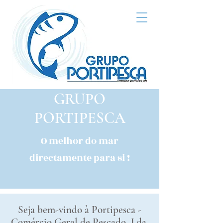
GRUPO
PORTIPESCA
O melhor do mar
directamente para si !
Seja bem-vindo à Portipesca -
Comércio Geral de Pescado, Lda.