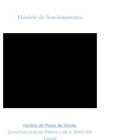
Horário de funcionamento
Horário do Posto de Venda
(Zona Industrial do Pateiro Lote 4,
8400-651
Lagoa)